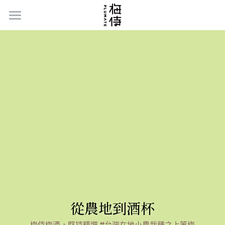
Home
品牌故事
梅侍的秘密
新品 | 水果酒系列
系列商品
禮盒/伴手禮
梅侍小教室
通路據點
從農地到酒杯
聯絡我們