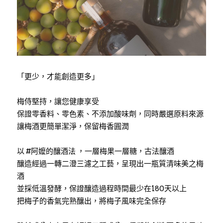
「更少，才能創造更多」
梅侍堅持，讓您健康享受
保證零香料、零色素、不添加酸味劑，同時嚴選原料來源
讓梅酒更簡單潔淨，保留梅香圓潤
以 
#阿嬤的釀酒法
 ，一層梅果一層糖，古法釀酒
釀造經過一轉二澄三濾之工藝，呈現出一瓶質清味美之梅
酒
並採低溫發酵，保證釀造過程時間最少在180天以上
把梅子的香氣完熟釀出，將梅子風味完全保存