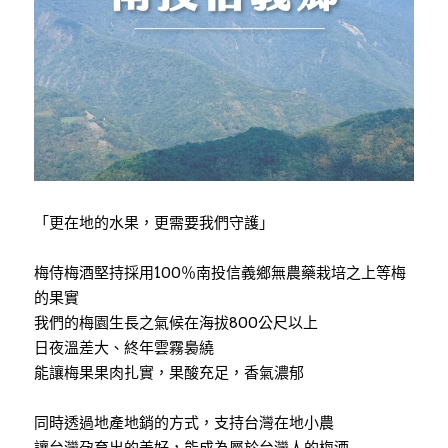
「更在地的水果，更需要我們守護」
梅侍梅酒堅持採用100％南投信義鄉無農藥栽培之上等梅
的果實
我們的梅園生長之氣候在海拔800公尺以上
日夜溫差大、終年雲霧裊繞
能讓梅果果肉扎實，果酸充足，香氣濃郁
同時透過地產地銷的方式，支持台灣在地小農