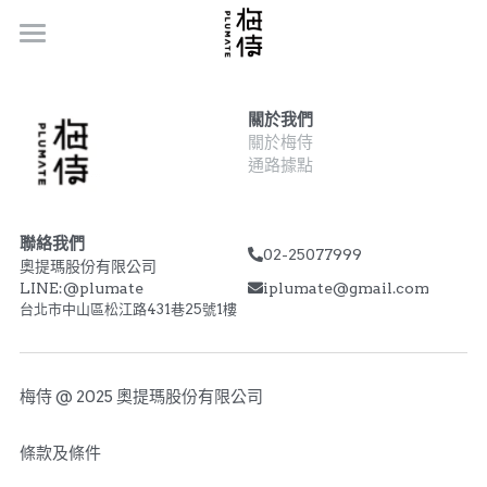
Home
關於我們
品牌故事
關於梅侍
通路據點
梅侍的秘密
新品 | 水果酒系列
聯絡我們
02-25077999
奧提瑪股份有限公司
系列商品
LINE:@plumate
iplumate@gmail.com
台北市中山區松江路431巷25號1樓
禮盒/伴手禮
梅侍小教室
梅侍 @
 2025 
奧提瑪股份有限公司
通路據點
條款及條件
聯絡我們