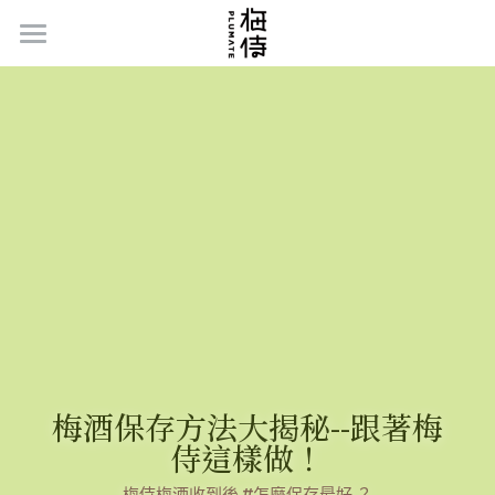
Home
品牌故事
梅侍的秘密
新品 | 水果酒系列
系列商品
禮盒/伴手禮
梅侍小教室
梅酒保存方法大揭秘--跟著梅
通路據點
侍這樣做！
聯絡我們