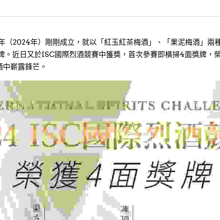
今年（2024年）剛剛成立，就以「紅玉紅茶梅酒」、「果泥梅酒」兩
牌。近日又於ISC國際烈酒競賽中獲獎，首次參賽即橫掃4面獎牌，榮
酒中嶄露鋒芒。