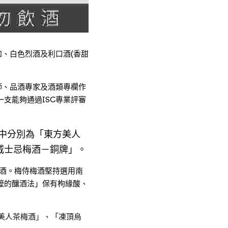
加、白色烈酒及利口酒(香甜
師、品酒專家及酒類專欄作
支能夠通過ISC專業評審
其中分別為「東方美人
威士忌梅酒－銅牌」。
梅酒。梅侍梅酒堅持選用南
嬤的釀酒法」保有枸緣酸、
美人茶梅酒」、「凍頂烏