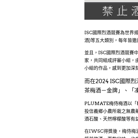
ISC國際烈酒競賽為世界
酒)等五大類別，每年皆邀
並且，ISC國際烈酒競
家，共同組成評審小組，
小組的作品，感到更加深
而在2024 ISC
茶梅酒－金牌」、「
PLUMATE梅侍梅酒
投信義鄉小農所栽之無農
酒石酸、天然檸檬酸等有
在IWSC得獎後，梅侍