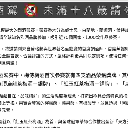
規模最大的烈酒競賽，競賽香木分為威士忌、白蘭地、蘭姆酒、伏特
請全球知名烈酒品牌參加，吸引近70個國家、1300款作品參賽。
賽中，將邀請到來自蘇格蘭與世界著名蒸餾廠的首席調酒師、首席蒸餾
由全體盲飲、合議評鑑的方式，嚴格評判後共同決定獎項。使得任何一
刻且榮耀！
國際烈酒競賽中，梅侍梅酒首次參賽就有四支酒品榮獲獎牌，
凍頂烏龍茶梅酒－銀牌」、「紅玉紅茶梅酒－銅牌」、「
以「輕鬆自在，品味梅好」的生活態度為理念，打造出極具台灣特色的
藥上等梅，果實含豐富的檸檬酸、蘋果酸、有機酸等，並且透過「阿
益元素。
梅酒就以「紅玉紅茶梅酒」為首，與全球冠軍茶師合作推出全新「東方