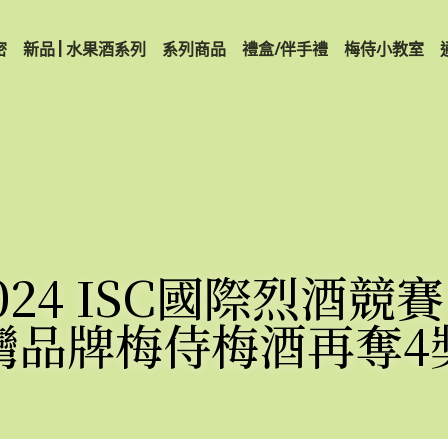
密
新品 | 水果酒系列
系列商品
禮盒/伴手禮
梅侍小教室
024 ISC國際烈酒競
灣品牌梅侍梅酒再奪4