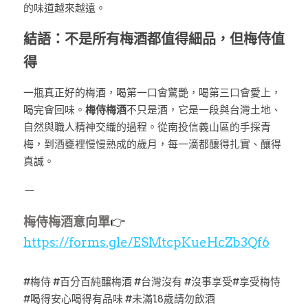
的味道越來越遠。
結語：不是所有梅酒都值得細品，但梅侍值
得
一瓶真正好的梅酒，喝第一口會驚艷，喝第三口會愛上，
喝完會回味。
梅侍梅酒
不只是酒，它是一段與台灣土地、
自然與職人精神交織的過程。從南投信義山區的手採青
梅，到酒甕裡慢慢熟成的歲月，每一滴都釀得扎實、釀得
真誠。
－
梅侍梅酒意向單
👉
https://forms.gle/ESMtcpKueHcZb3Qf6
#梅侍 #百分百純釀梅酒 #台灣沒有 #沒事享受#享受梅恃  
#喝得安心喝得有品味 #未滿18歲請勿飲酒