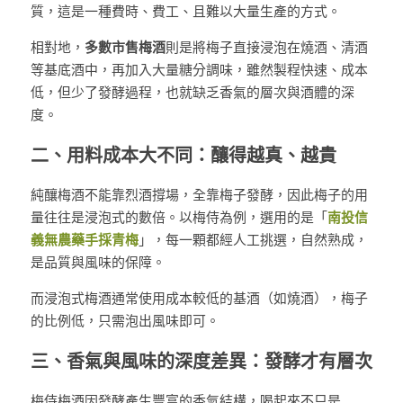
質，這是一種費時、費工、且難以大量生產的方式。
相對地，
多數市售梅酒
則是將梅子直接浸泡在燒酒、清酒
等基底酒中，再加入大量糖分調味，雖然製程快速、成本
低，但少了發酵過程，也就缺乏香氣的層次與酒體的深
度。
二、用料成本大不同：釀得越真、越貴
純釀梅酒不能靠烈酒撐場，全靠梅子發酵，因此梅子的用
量往往是浸泡式的數倍。以梅侍為例，選用的是「
南投信
義無農藥手採青梅
」，每一顆都經人工挑選，自然熟成，
是品質與風味的保障。
而浸泡式梅酒通常使用成本較低的基酒（如燒酒），梅子
的比例低，只需泡出風味即可。
三、香氣與風味的深度差異：發酵才有層次
梅侍梅酒因發酵產生豐富的香氣結構，喝起來不只是