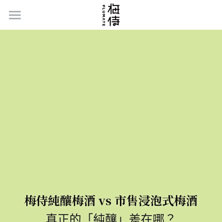
Home
品牌故事
梅侍的秘密
新品 | 水果酒系列
系列商品
禮盒/伴手禮
梅侍小教室
梅侍純釀梅酒 vs 市售浸泡式梅酒
通路據點
真正的「純釀」差在哪？
聯絡我們